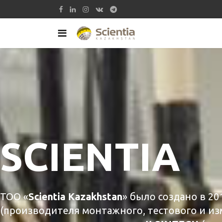
SCIENTIA
ТОО «
Scientia
Kazakhstan
» было создано в 2
(производителя монтажного, тестового и и